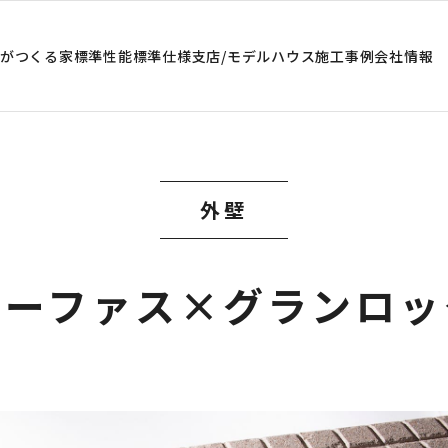
がつくる家
標準性能
標準仕様
支店/モデルハウス
施工事例
会社情報
外壁
ジーファス×グランロッ