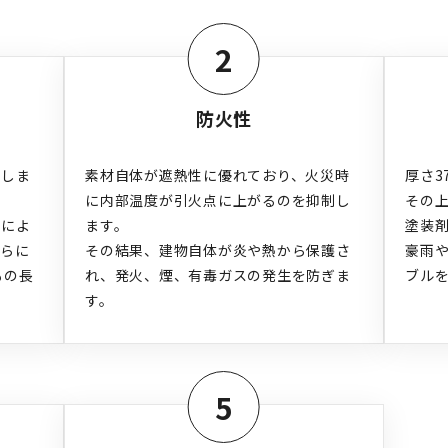
2
防火性
供しま
素材自体が遮熱性に優れており、火災時
厚さ3
に内部温度が引火点に上がるのを抑制し
その
」によ
ます。

塗装剤
さらに
その結果、建物自体が炎や熱から保護さ
豪雨
もの長
れ、発火、煙、有毒ガスの発生を防ぎま
ブル
す。
5