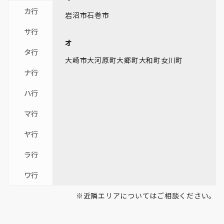
カ行
岩沼市
石巻市
サ行
オ
タ行
大崎市
大河原町
大郷町
大和町
女川町
ナ行
ハ行
マ行
ヤ行
ラ行
ワ行
※近隣エリアについてはご相談ください。