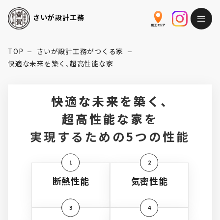
さいが
設計工務
TOP
さいが設計工務がつくる家
ー
ー
快適な未来を築く､超高性能な家
快適な未来を築く､
超高性能な家
を
実現するための
5
つの性能
1
2
断熱性能
気密性能
3
4