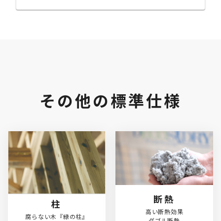
その他の標準仕様
断熱
柱
高い断熱効果

腐らない木『緑の柱』

ダブル断熱