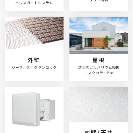
ハウスガードシステム
外壁
屋根
ジーファス×グランロック
次世代ガルバリウム鋼板

ニスクカラーPro
内壁/天井