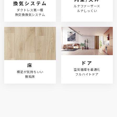
換気システム
ルナファーザー×

ダクトレス第一種

ルナしっくい
熱交換換気システム
ドア
床
空気循環を最適化

裸足が気持ちいい

フルハイトドア
無垢床