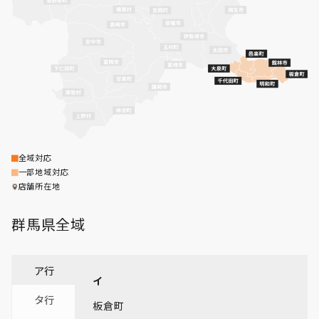
全域対応
一部地域対応
店舗所在地
群馬県
全域
ア行
イ
タ行
板倉町